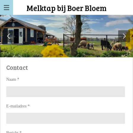
Melktap bij Boer Bloem
Ga
direct
naar
de
hoofdinhoud
Contact
Naam *
E-mailadres *
Bericht *