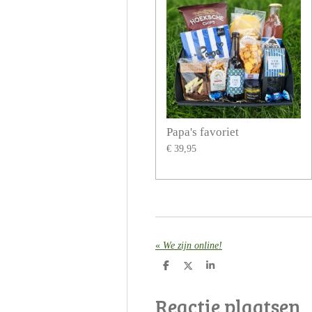
Papa's favoriet
€ 39,95
«
We zijn online!
D
D
S
e
e
h
l
e
a
Reactie plaatsen
e
l
r
n
e