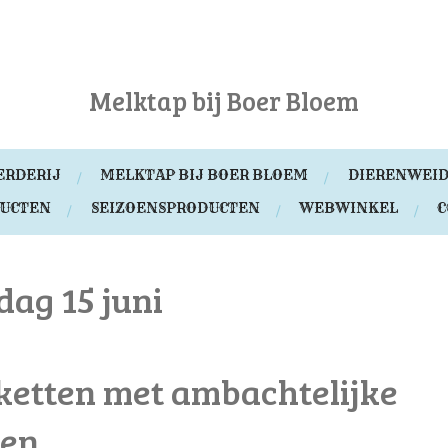
Melktap bij Boer Bloem
ERDERIJ
MELKTAP BIJ BOER BLOEM
DIERENWEID
DUCTEN
SEIZOENSPRODUCTEN
WEBWINKEL
C
ag 15 juni
etten met ambachtelijke
ten