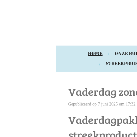
Ga
direct
naar
de
hoofdinhoud
HOME
ONZE BO
STREEKPRO
Vaderdag zond
Gepubliceerd op 7 juni 2025 om 17:32
Vaderdagpakk
streekproduc