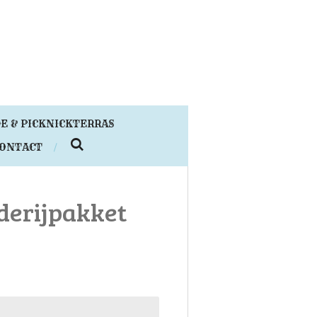
E & PICKNICKTERRAS
ONTACT
derijpakket