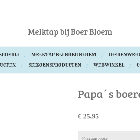
Melktap bij Boer Bloem
ERDERIJ
MELKTAP BIJ BOER BLOEM
DIERENWEID
DUCTEN
SEIZOENSPRODUCTEN
WEBWINKEL
C
Papa´s boer
€ 25,95
Kies een optie: