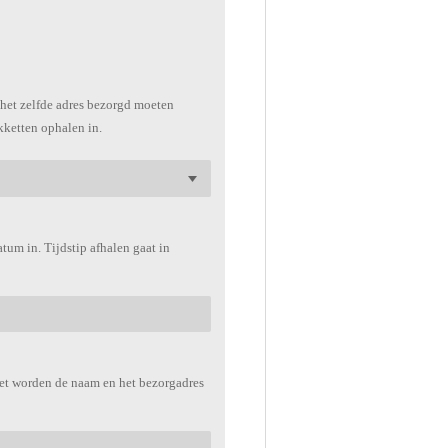
het zelfde adres bezorgd moeten
kketten ophalen in.
tum in. Tijdstip afhalen gaat in
et worden de naam en het bezorgadres