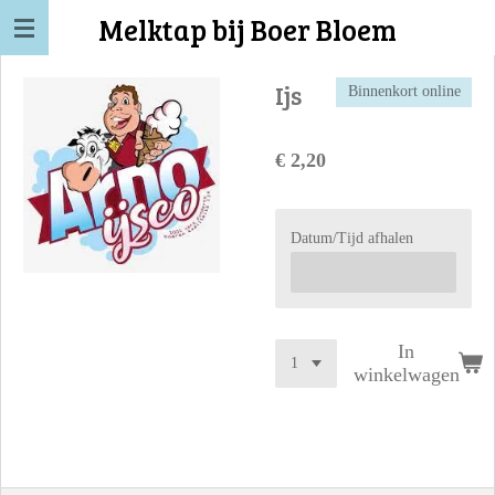
Melktap bij Boer Bloem
Ga
direct
naar
Ijs
Binnenkort online
de
hoofdinhoud
€ 2,20
Datum/Tijd afhalen
In
winkelwagen