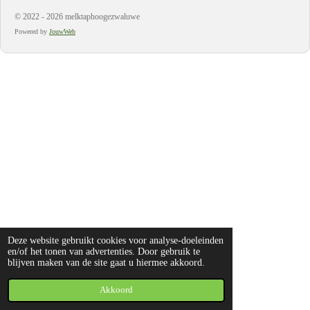
© 2022 - 2026 melktaphoogezwaluwe
Powered by
JouwWeb
Deze website gebruikt cookies voor analyse-doeleinden
en/of het tonen van advertenties. Door gebruik te
blijven maken van de site gaat u hiermee akkoord.
Akkoord