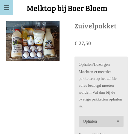
Melktap bij Boer Bloem
Ga
direct
naar
Zuivelpakket
de
hoofdinhoud
€ 27,50
Ophalen/Bezorgen
Mochten er meerder
pakketten op het zelfde
adres bezorgd moeten
worden. Vul dan bij de
overige pakketten ophalen
in.