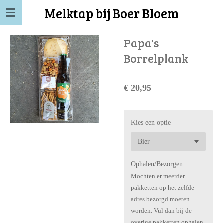
Melktap bij Boer Bloem
Ga
direct
naar
Papa's
de
Borrelplank
hoofdinhoud
€ 20,95
Kies een optie
Ophalen/Bezorgen
Mochten er meerder
pakketten op het zelfde
adres bezorgd moeten
worden. Vul dan bij de
overige pakketten ophalen